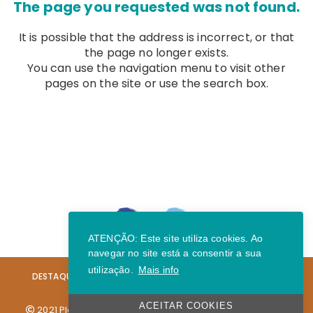
The page you requested was not found.
It is possible that the address is incorrect, or that
the page no longer exists.
You can use the navigation menu to visit other
pages on the site or use the search box.
ATENÇÃO: Este site utiliza cookies. Ao
navegar no site está a consentir a sua
utilização.
Mais info
DESTAQUES
NOTÍCIAS
GALERIA
AVISOS LEGAIS
CONTACTOS
ACEITAR COOKIES
2021 Plaac - Arrábida | Desenvolvido por: