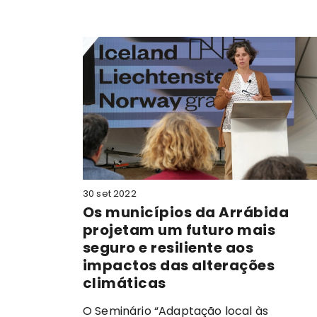
30 set 2022
omeça a
Os municípios da Arrábida
que
projetam um futuro mais
ais de
seguro e resiliente aos
impactos das alterações
climáticas
cais de
ticipam
O Seminário “Adaptação local às