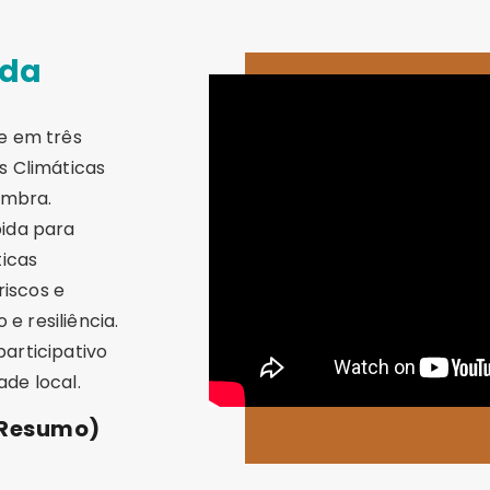
ida
e em três
s Climáticas
imbra.
bida para
ticas
riscos e
 resiliência.
articipativo
de local.
(Resumo)