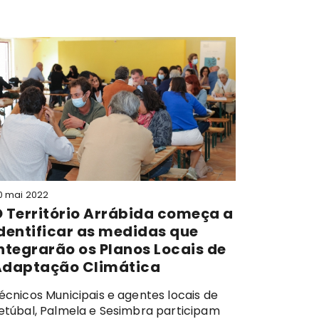
0 mai 2022
30 set 2022
 Território Arrábida começa a
Os mun
dentificar as medidas que
projet
ntegrarão os Planos Locais de
seguro 
Adaptação Climática
impact
climát
écnicos Municipais e agentes locais de
etúbal, Palmela e Sesimbra participam
O Seminár