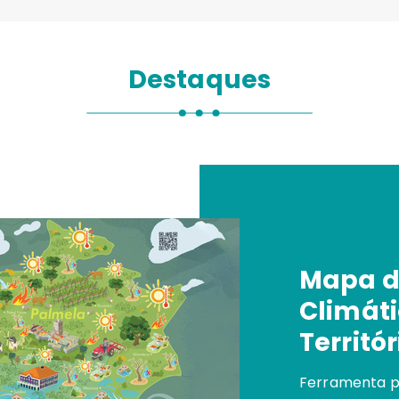
Destaques
Mapa d
Climáti
Territó
Ferramenta p